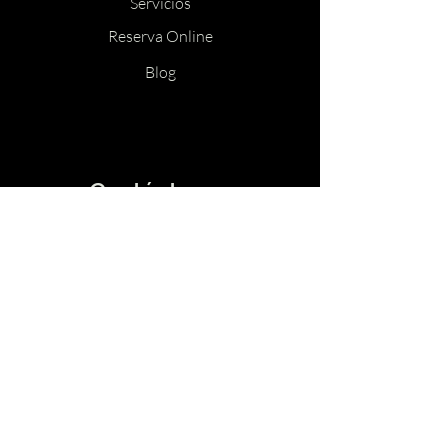
Servicios
Reserva Online
Blog
Contáctanos
Tel:
+507 6832-1916
Email:
sacredfirewisdom@gmail.com
Ciudad de Panamá, Panamá
Redes
Instagram
Tik Tok